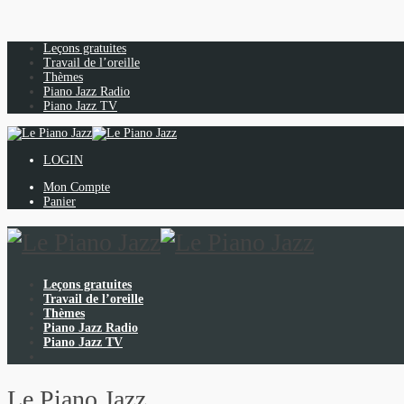
Leçons gratuites
Travail de l’oreille
Thèmes
Piano Jazz Radio
Piano Jazz TV
LOGIN
Mon Compte
Panier
Leçons gratuites
Travail de l’oreille
Thèmes
Piano Jazz Radio
Piano Jazz TV
Le Piano Jazz