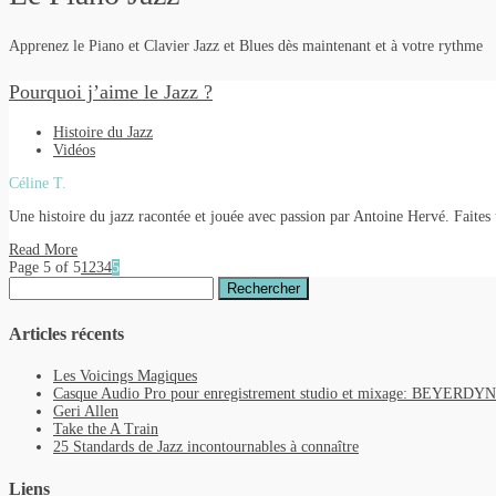
Apprenez le Piano et Clavier Jazz et Blues dès maintenant et à votre rythme
Pourquoi j’aime le Jazz ?
Histoire du Jazz
Vidéos
Céline T.
Une histoire du jazz racontée et jouée avec passion par Antoine Hervé. Faites 
Read More
Page 5 of 5
1
2
3
4
5
Rechercher :
Articles récents
Les Voicings Magiques
Casque Audio Pro pour enregistrement studio et mixage: BEYER
Geri Allen
Take the A Train
25 Standards de Jazz incontournables à connaître
Liens